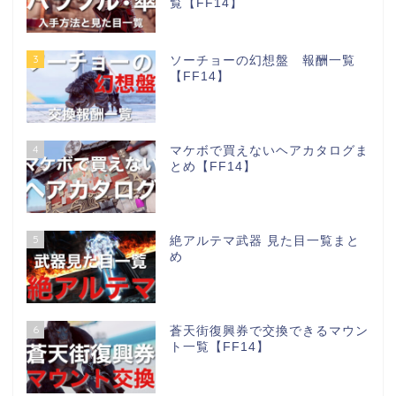
覧【FF14】
3
ソーチョーの幻想盤 報酬一覧
【FF14】
4
マケボで買えないヘアカタログま
とめ【FF14】
5
絶アルテマ武器 見た目一覧まと
め
6
蒼天街復興券で交換できるマウン
ト一覧【FF14】