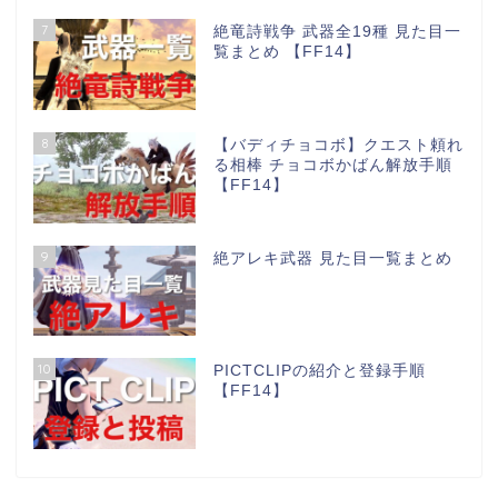
7
絶竜詩戦争 武器全19種 見た目一
覧まとめ 【FF14】
8
【バディチョコボ】クエスト頼れ
る相棒 チョコボかばん解放手順
【FF14】
9
絶アレキ武器 見た目一覧まとめ
10
PICTCLIPの紹介と登録手順
【FF14】
パッチ情報