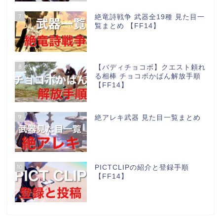
7
絶竜詩戦争 武器全19種 見た目一
覧まとめ 【FF14】
8
【バディチョコボ】クエスト頼れ
る相棒 チョコボかばん解放手順
【FF14】
9
絶アレキ武器 見た目一覧まとめ
10
PICTCLIPの紹介と登録手順
【FF14】
パッチ情報