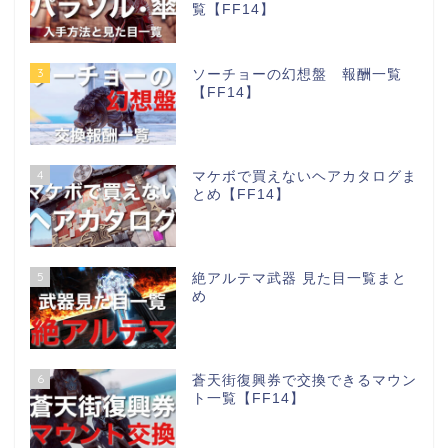
覧【FF14】
3
ソーチョーの幻想盤 報酬一覧
【FF14】
4
マケボで買えないヘアカタログま
とめ【FF14】
5
絶アルテマ武器 見た目一覧まと
め
6
蒼天街復興券で交換できるマウン
ト一覧【FF14】