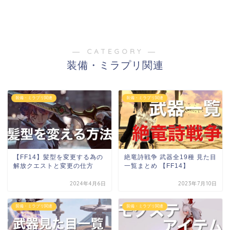
― CATEGORY ―
装備・ミラプリ関連
装備・ミラプリ関連
装備・ミラプリ関連
【FF14】髪型を変更する為の
絶竜詩戦争 武器全19種 見た目
解放クエストと変更の仕方
一覧まとめ 【FF14】
2024年4月6日
2023年7月10日
装備・ミラプリ関連
装備・ミラプリ関連