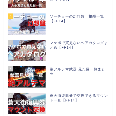
3
ソーチョーの幻想盤 報酬一覧
【FF14】
4
マケボで買えないヘアカタログま
とめ【FF14】
5
絶アルテマ武器 見た目一覧まと
め
6
蒼天街復興券で交換できるマウン
ト一覧【FF14】