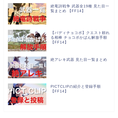
7
絶竜詩戦争 武器全19種 見た目一
覧まとめ 【FF14】
8
【バディチョコボ】クエスト頼れ
る相棒 チョコボかばん解放手順
【FF14】
9
絶アレキ武器 見た目一覧まとめ
10
PICTCLIPの紹介と登録手順
【FF14】
パッチ情報