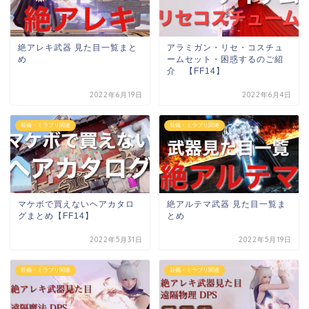
絶アレキ武器 見た目一覧まと
アラミガン・リセ・コスチュ
め
ームセット・困惑するのご紹
介 【FF14】
2022年6月19日
2022年6月4日
装備・ミラプリ関連
装備・ミラプリ関連
マケボで買えないヘアカタロ
絶アルテマ武器 見た目一覧ま
グまとめ【FF14】
とめ
2022年5月31日
2022年5月19日
装備・ミラプリ関連
装備・ミラプリ関連